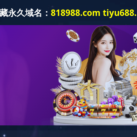
开云体育(中国)
公司简介
产品中心
设备工
官方网站