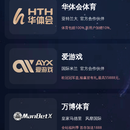
管塔、铁塔系列
/ 20220218162812446