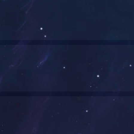
1
2
3