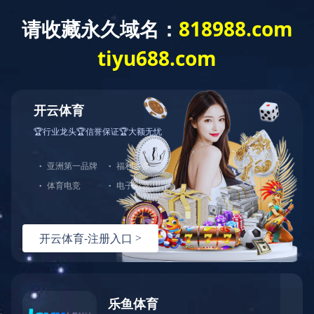
欢迎访问 开云体育(中国)官方网站 官方网站
开云体
官