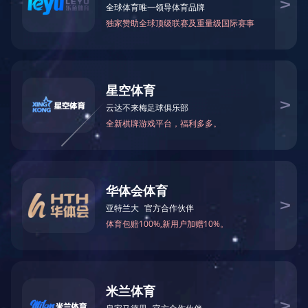
热镀锌加工
/ 20220218162812603