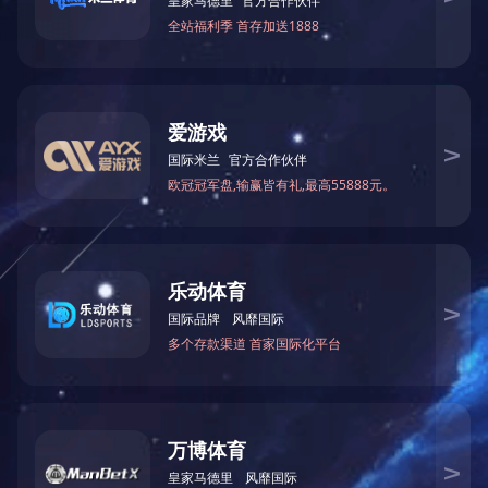
开云 SPORTS
PRODUCTS
热镀锌加工
标志杆系列
电缆桥架系列
格栅系列